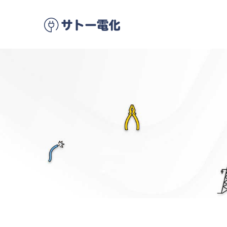
メ
イ
ン
コ
ン
テ
ン
ツ
に
移
動