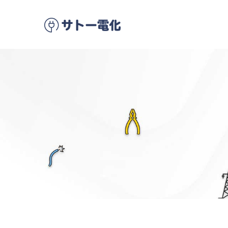
メ
イ
ン
コ
ン
テ
ン
ツ
に
移
動