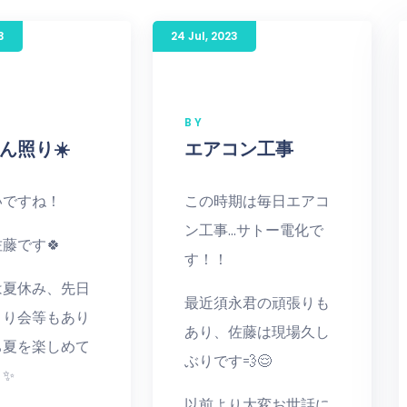
3
24 Jul
,
2023
BY
ん照り☀️
エアコン工事
いですね！
この時期は毎日エアコ
ン工事…サトー電化で
藤です🍀
す！！
は夏休み、先日
最近須永君の頑張りも
まり会等もあり
あり、佐藤は現場久し
ち夏を楽しめて
ぶりです💨😌
う✨
以前より大変お世話に