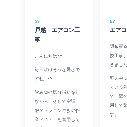
BY
BY
戸越 エアコン工
エアコ
事
隠蔽配
換工事
こんにちは🌞
きました
毎日溶けそうな暑さで
壁の中
すね！💦
ている
飲み物や塩分補給をし
で、壁
ながら、そして空調
用して
服？（ファン付きの作
す。
業ベスト）を着用して