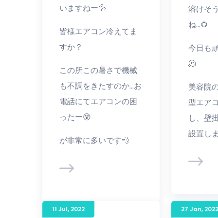
いますねー💦
溶けそ
ね…🌻
皆様エアコン冷えてま
すか？
今日も
🫠
この所この暑さで機械
も不調をきたすのか…お
美容院
電話にてエアコンの困
型エア
ったー😵
し、壁
設置し
が非常に多いです💨
11 Jul
,
2022
27 Jan
,
202