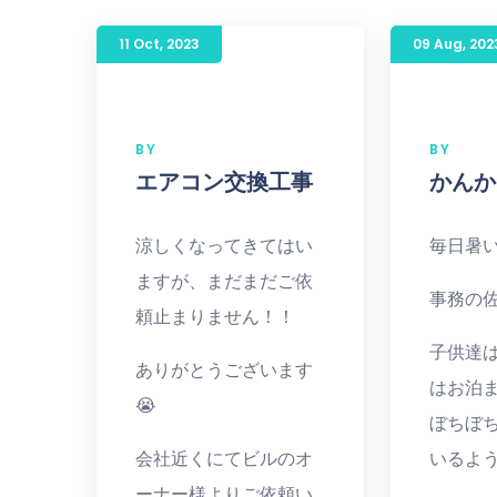
11 Oct
,
2023
09 Aug
,
202
BY
BY
エアコン交換工事
かんか
涼しくなってきてはい
毎日暑
ますが、まだまだご依
事務の佐
頼止まりません！！
子供達
ありがとうございます
はお泊
😭
ぼちぼ
会社近くにてビルのオ
いるよ
ーナー様よりご依頼い