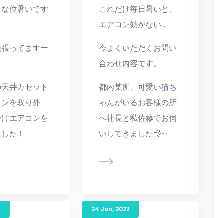
うな位暑いです
これだけ毎日暑いと、
エアコン効かない…
頑張ってますー
今よくいただくお問い
合わせ内容です。
の天井カセット
都内某所、可愛い猫ち
コンを取り外
ゃんがいるお客様の所
掛けエアコンを
へ社長と私佐藤でお伺
ました！
いしてきました💨✨
2
24 Jan
,
2022