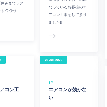
夏休みまでラス
なっているお客様のエ
💨💨💨
アコン工事をして参り
ました‼︎
2
28 Jul
,
2022
BY
アコン工
エアコンが効かな
い…