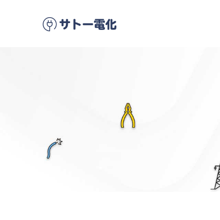
メ
イ
ン
コ
ン
テ
ン
ツ
に
移
動