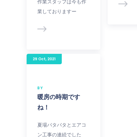
作業スタッフは今も作
業しておりますー
29 Oct
,
2021
BY
暖房の時期です
ね！
夏場バタバタとエアコ
ン工事の連続でした